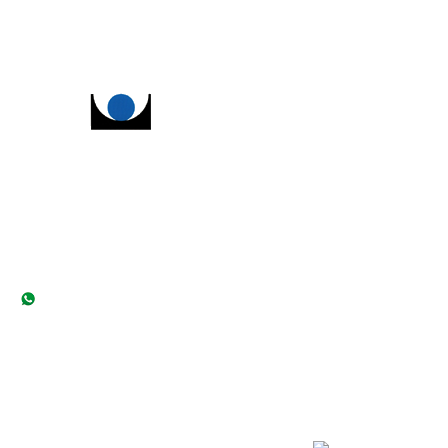
о бюро
услуги и цены
эксперты
новости
публикации
нас рекомендуют
контакты
127473, Москва,
ул. Садовая-Самотечная, д.13, стр.1
+7 (495) 649-66-84
+7 (995) 886-89-85
sav@expertsud.ru
2024 МБСЭ имени Сикорского