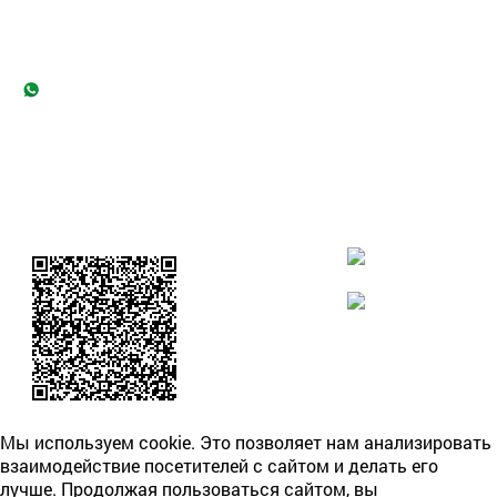
ул. Садовая-Самотечная, д.13, стр.1
+7 (495) 649-66-84
+7 (995) 886-89-85
sav@expertsud.ru
2024 МБСЭ имени Сикорского
Для
сохранения
контактов
компании на
телефон
отсканируйте
QR-код
Мы используем cookie. Это позволяет нам анализировать
взаимодействие посетителей с сайтом и делать его
лучше. Продолжая пользоваться сайтом, вы