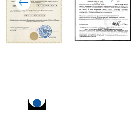
о бюро
услуги и цены
эксперты
новости
публикации
нас рекомендуют
контакты
127473, Москва,